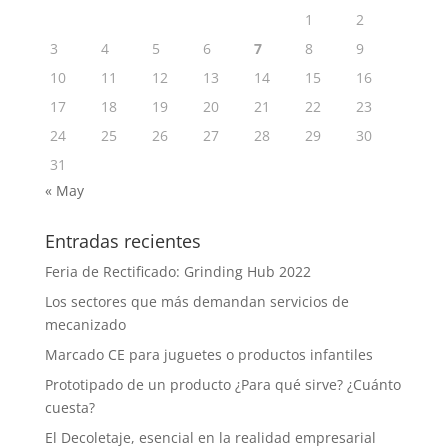
1
2
3
4
5
6
7
8
9
10
11
12
13
14
15
16
17
18
19
20
21
22
23
24
25
26
27
28
29
30
31
« May
Entradas recientes
Feria de Rectificado: Grinding Hub 2022
Los sectores que más demandan servicios de
mecanizado
Marcado CE para juguetes o productos infantiles
Prototipado de un producto ¿Para qué sirve? ¿Cuánto
cuesta?
El Decoletaje, esencial en la realidad empresarial