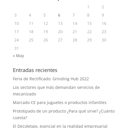
1
2
3
4
5
6
7
8
9
10
11
12
13
14
15
16
17
18
19
20
21
22
23
24
25
26
27
28
29
30
31
« May
Entradas recientes
Feria de Rectificado: Grinding Hub 2022
Los sectores que más demandan servicios de
mecanizado
Marcado CE para juguetes o productos infantiles
Prototipado de un producto ¿Para qué sirve? ¿Cuánto
cuesta?
El Decoletaje, esencial en la realidad empresarial